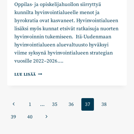
Oppilas- ja opiskelijahuollon siirryttyä
kunnilta hyvinvointialueelle menot ja
byrokratia ovat kasvaneet. Hyvinvointialueen
lisäksi myös kunnat etsivät ratkaisuja nuorten
hyvinvoinnin tukemiseen. Itä-Uudenmaan
hyvinvointialueen aluevaltuusto hyväksyi
viime syksynä hyvinvointialueen strategian
vuosille 2022–2026….
UUDESTA
LUE LISÄÄ
PALVELUSTRATEGIASTA
TOIVOTAAN
LÄÄKETTÄ
OPPILASHUOLLON
Sivunavigointi
Edellinen
1
…
35
36
37
38
HAASTEISIIN
sivu
Seuraava
39
40
sivu