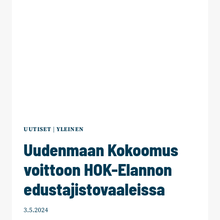
VARAPUHEENJOHTAJAKSI
JA
HEIKKI
VESTMANIA
PUOLUEVALTUUSTON
PUHEENJOHTAJAKSI
UUTISET
|
YLEINEN
Uudenmaan Kokoomus
voittoon HOK-Elannon
edustajistovaaleissa
3.5.2024