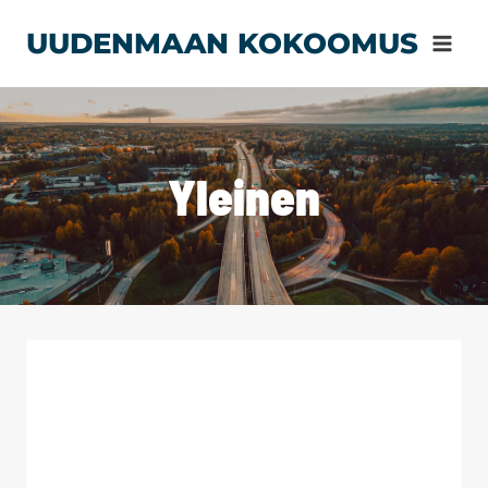
Siirry
UUDENMAAN KOKOOMUS
sisältöön
Yleinen