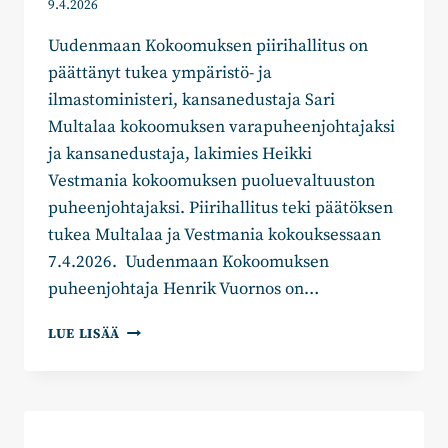
9.4.2026
Uudenmaan Kokoomuksen piirihallitus on
päättänyt tukea ympäristö- ja
ilmastoministeri, kansanedustaja Sari
Multalaa kokoomuksen varapuheenjohtajaksi
ja kansanedustaja, lakimies Heikki
Vestmania kokoomuksen puoluevaltuuston
puheenjohtajaksi. Piirihallitus teki päätöksen
tukea Multalaa ja Vestmania kokouksessaan
7.4.2026. Uudenmaan Kokoomuksen
puheenjohtaja Henrik Vuornos on…
UUDENMAAN
LUE LISÄÄ
KOKOOMUS
TUKEE
SARI
MULTALAA
PUOLUEEN