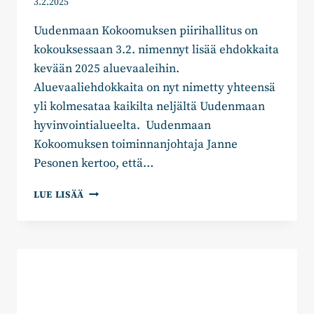
3.2.2025
Uudenmaan Kokoomuksen piirihallitus on
kokouksessaan 3.2. nimennyt lisää ehdokkaita
kevään 2025 aluevaaleihin.
Aluevaaliehdokkaita on nyt nimetty yhteensä
yli kolmesataa kaikilta neljältä Uudenmaan
hyvinvointialueelta. Uudenmaan
Kokoomuksen toiminnanjohtaja Janne
Pesonen kertoo, että…
UUDENMAAN
LUE LISÄÄ
KOKOOMUS
NIMESI
LISÄÄ
ALUEVAALIEHDOKKAITA