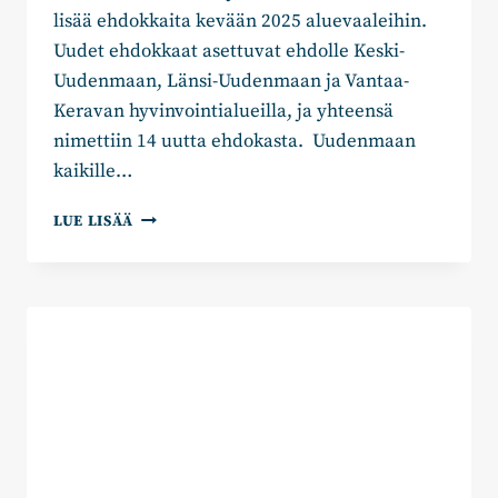
lisää ehdokkaita kevään 2025 aluevaaleihin.
Uudet ehdokkaat asettuvat ehdolle Keski-
Uudenmaan, Länsi-Uudenmaan ja Vantaa-
Keravan hyvinvointialueilla, ja yhteensä
nimettiin 14 uutta ehdokasta. Uudenmaan
kaikille…
UUDENMAAN
LUE LISÄÄ
KOKOOMUS
NIMESI
LISÄÄ
EHDOKKAITA
ALUEVAALEIHIN
2025