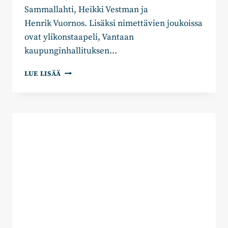
Sammallahti, Heikki Vestman ja
Henrik Vuornos. Lisäksi nimettävien joukoissa
ovat ylikonstaapeli, Vantaan
kaupunginhallituksen…
UUDENMAAN
LUE LISÄÄ
KOKOOMUS
NIMESI
ENSIMMÄISET KANSANEDUSTAJAEHDOKKAAT