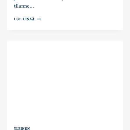
tilanne…
UUDENMAAN
LUE LISÄÄ
KOKOOMUS
NIMESI
LISÄÄ
ALUEVAALIEHDOKKAITA
YLEINEN