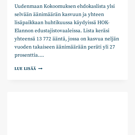
Uudenmaan Kokoomuksen ehdokaslista ylsi
selvään äänimäärän kasvuun ja yhteen
lisäpaikkaan huhtikuussa käydyissä HOK-
Elannon edustajistovaaleissa. Lista keräsi
yhteensä 13 772 ääntä, jossa on kasvua neljän
vuoden takaiseen äänimäärään peräti yli 27
prosenttia….
UUDENMAAN
LUE LISÄÄ
KOKOOMUS
VOITTOON
HOK-
ELANNON
EDUSTAJISTOVAALEISSA