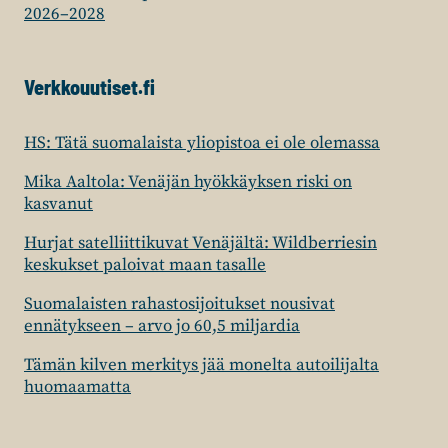
2026–2028
Verkkouutiset.fi
HS: Tätä suomalaista yliopistoa ei ole olemassa
Mika Aaltola: Venäjän hyökkäyksen riski on
kasvanut
Hurjat satelliittikuvat Venäjältä: Wildberriesin
keskukset paloivat maan tasalle
Suomalaisten rahastosijoitukset nousivat
ennätykseen – arvo jo 60,5 miljardia
Tämän kilven merkitys jää monelta autoilijalta
huomaamatta