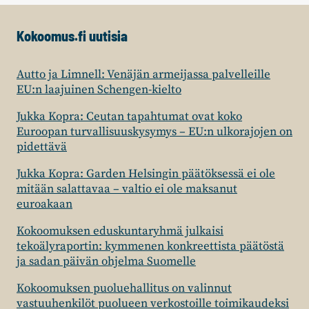
Kokoomus.fi uutisia
Autto ja Limnell: Venäjän armeijassa palvelleille
EU:n laajuinen Schengen-kielto
Jukka Kopra: Ceutan tapahtumat ovat koko
Euroopan turvallisuuskysymys – EU:n ulkorajojen on
pidettävä
Jukka Kopra: Garden Helsingin päätöksessä ei ole
mitään salattavaa – valtio ei ole maksanut
euroakaan
Kokoomuksen eduskuntaryhmä julkaisi
tekoälyraportin: kymmenen konkreettista päätöstä
ja sadan päivän ohjelma Suomelle
Kokoomuksen puoluehallitus on valinnut
vastuuhenkilöt puolueen verkostoille toimikaudeksi