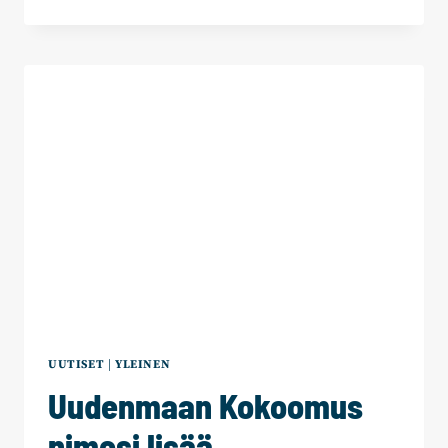
KOKOOMUS
NIMESI
LISÄÄ
ALUEVAALIEHDOKKAITA
UUTISET
|
YLEINEN
Uudenmaan Kokoomus
nimesi lisää